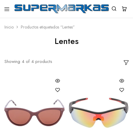
SuperMarkas
Ropa
Importada
con
Inicio
Productos etiquetados “Lentes”
Envío
gratis*
Lentes
Showing
4
of
4
products