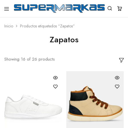
SuperMarkas
Ropa
Importada
con
Inicio
Productos etiquetados “Zapatos”
Envío
gratis*
Zapatos
Showing
16
of
26
products