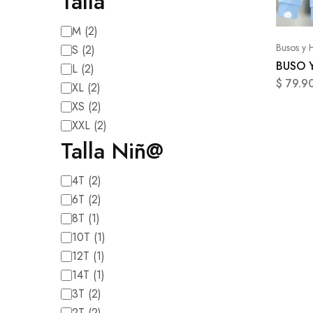
Talla
M
(
2
)
Busos y 
S
(
2
)
BUSO 
L
(
2
)
$
79.9
XL
(
2
)
XS
(
2
)
XXL
(
2
)
Talla Niñ@
4T
(
2
)
6T
(
2
)
8T
(
1
)
10T
(
1
)
12T
(
1
)
14T
(
1
)
3T
(
2
)
2T
(
2
)