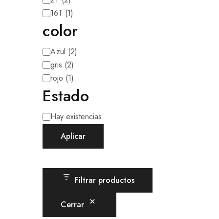
16T
(
1
)
color
Azul
(
2
)
gris
(
2
)
rojo
(
1
)
Estado
Hay existencias
Aplicar
Filtrar productos
Cerrar