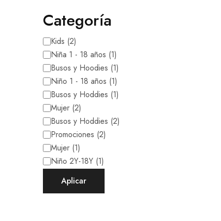
Categoría
Kids
(
2
)
Niña 1 - 18 años
(
1
)
Busos y Hoodies
(
1
)
Niño 1 - 18 años
(
1
)
Busos y Hoddies
(
1
)
Mujer
(
2
)
Busos y Hoddies
(
2
)
Promociones
(
2
)
Mujer
(
1
)
Niño 2Y-18Y
(
1
)
Aplicar