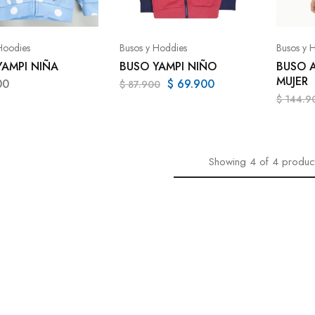
Hoodies
Busos y Hoddies
Busos y 
YAMPI NIÑA
BUSO YAMPI NIÑO
BUSO 
MUJER
00
$
69.900
$
87.900
$
144.9
Showing
4
of
4
produc