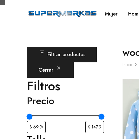
Mujer
Hom
SuperMarkas
Ropa
Importada
con
Envío
gratis*
woo
Filtrar productos
Inicio
Cerrar
Filtros
Precio