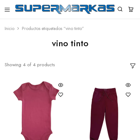
SuperMarkas
Ropa
Importada
con
Inicio
Productos etiquetados “vino tinto”
Envío
gratis*
vino tinto
Showing
4
of
4
products