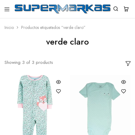
SuperMarkas
Ropa
Importada
con
Inicio
Productos etiquetados “verde claro”
Envío
gratis*
verde claro
Showing
3
of
3
products