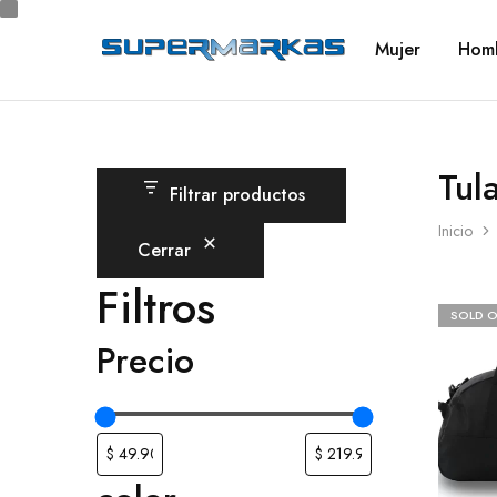
Mujer
Hom
SuperMarkas
Ropa
Importada
con
Envío
gratis*
Tul
Filtrar productos
Inicio
Cerrar
Filtros
SOLD 
Precio