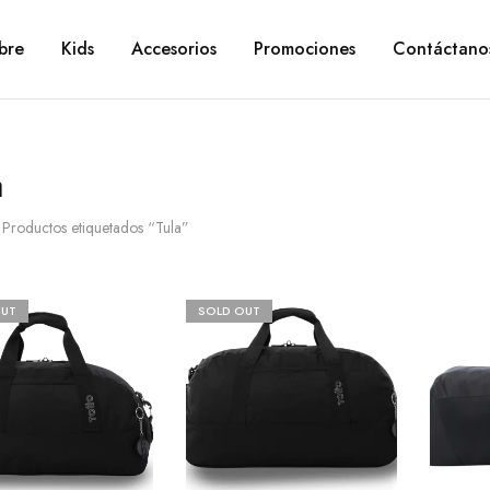
bre
Kids
Accesorios
Promociones
Contáctano
a
Productos etiquetados “Tula”
OUT
SOLD OUT