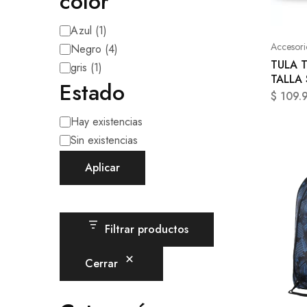
color
Azul
(
1
)
Accesori
Negro
(
4
)
TULA 
gris
(
1
)
TALLA
Estado
$
109.
Hay existencias
Sin existencias
Aplicar
Filtrar productos
Cerrar