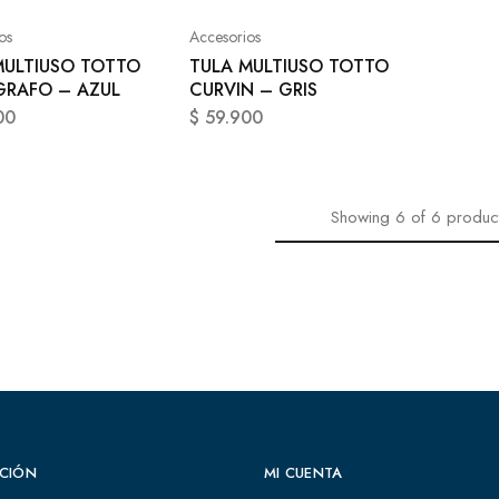
os
Accesorios
MULTIUSO TOTTO
TULA MULTIUSO TOTTO
GRAFO – AZUL
CURVIN – GRIS
00
$
59.900
Showing
6
of
6
produc
CIÓN
MI CUENTA