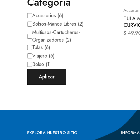
Categoría
Accesori
Accesorios
(
6
)
TULA 
Bolsos-Manos Libres
(
2
)
CURVI
Multiusos-Cartucheras-
$
49.9
Organizadores
(
2
)
Tulas
(
6
)
Viajero
(
5
)
Bolso
(
1
)
Aplicar
EXPLORA NUESTRO SITIO
INFORMA