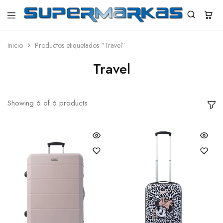
SuperMarkas
Ropa
Importada
con
Inicio
Productos etiquetados “Travel”
Envío
gratis*
Travel
Showing
6
of
6
products