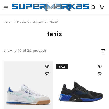
SuperMarkas
Ropa
Importada
con
Inicio
Productos etiquetados “tenis”
Envío
gratis*
tenis
Showing
16
of
22
products
SALE