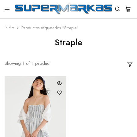
SuperMarkas
Ropa
Importada
con
Inicio
Productos etiquetados “Straple”
Envío
gratis*
Straple
Showing
1
of
1
product