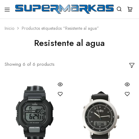
SuperMarkas
Ropa
Importada
con
Inicio
Productos etiquetados “Resistente al agua”
Envío
gratis*
Resistente al agua
Showing
6
of
6
products