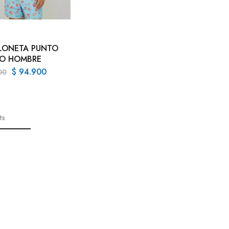
LONETA PUNTO
O HOMBRE
$
94.900
00
ts