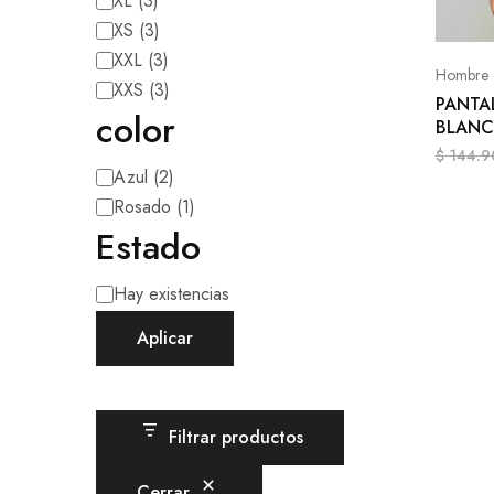
XL
(
3
)
XS
(
3
)
XXL
(
3
)
Hombre
XXS
(
3
)
PANTA
color
BLANC
$
144.9
Azul
(
2
)
Rosado
(
1
)
Estado
Hay existencias
Aplicar
Filtrar productos
Cerrar