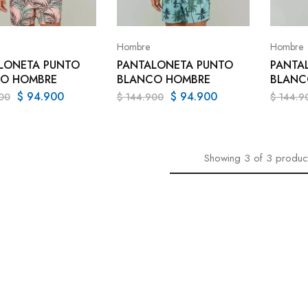
Hombre
Hombre
LONETA PUNTO
PANTALONETA PUNTO
PANTA
O HOMBRE
BLANCO HOMBRE
BLANC
$
94.900
$
94.900
00
$
144.900
$
144.9
Showing
3
of
3
produc