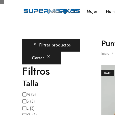
Mujer
Hom
SuperMarkas
Ropa
Importada
con
Envío
gratis*
Pun
Filtrar productos
Inicio
Cerrar
Filtros
SALE
Talla
M
(
3
)
S
(
3
)
L
(
3
)