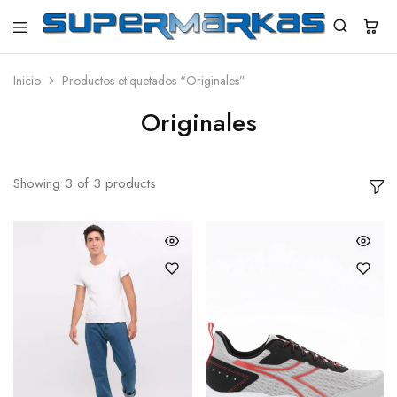
SuperMarkas
Ropa
Importada
con
Inicio
Productos etiquetados “Originales”
Envío
gratis*
Originales
Showing
3
of
3
products