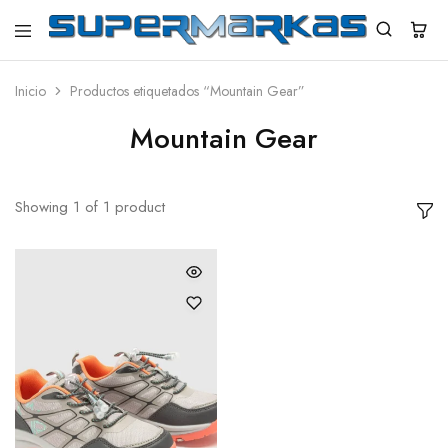
SuperMarkas
Ropa
Importada
con
Inicio
Productos etiquetados “Mountain Gear”
Envío
gratis*
Mountain Gear
Showing
1
of
1
product