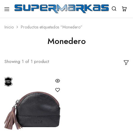
SuperMarkas
Ropa
Importada
con
Inicio
Productos etiquetados “Monedero”
Envío
gratis*
Monedero
Showing
1
of
1
product