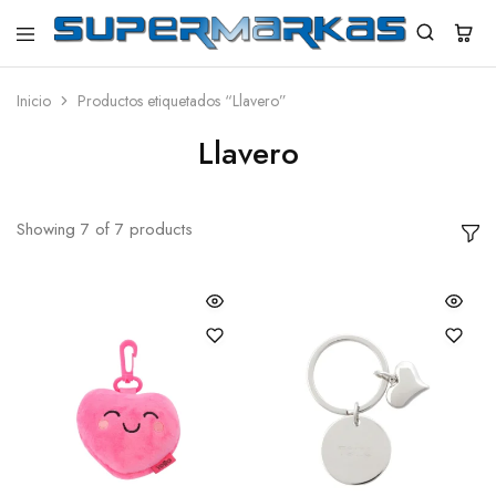
SuperMarkas
Ropa
Importada
con
Inicio
Productos etiquetados “Llavero”
Envío
gratis*
Llavero
Showing
7
of
7
products