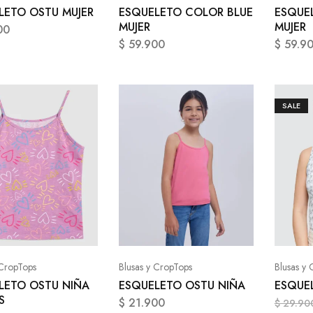
LETO OSTU MUJER
ESQUELETO COLOR BLUE
ESQUE
MUJER
MUJER
00
$
59.900
$
59.9
SALE
 CropTops
Blusas y CropTops
Blusas y 
LETO OSTU NIÑA
ESQUELETO OSTU NIÑA
ESQUE
S
$
21.900
$
29.90