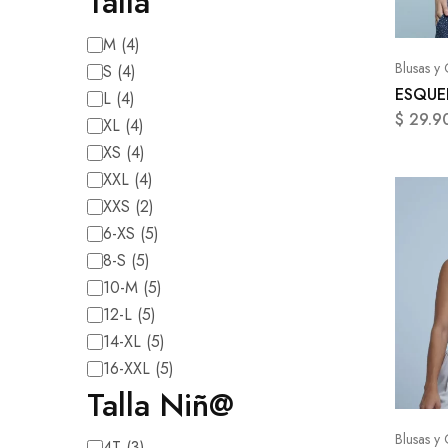
Talla
M
(
4
)
Blusas y
S
(
4
)
ESQUE
L
(
4
)
$
29.9
XL
(
4
)
XS
(
4
)
XXL
(
4
)
XXS
(
2
)
6-XS
(
5
)
8-S
(
5
)
10-M
(
5
)
12-L
(
5
)
14-XL
(
5
)
16-XXL
(
5
)
Talla Niñ@
Blusas y
4T
(
3
)