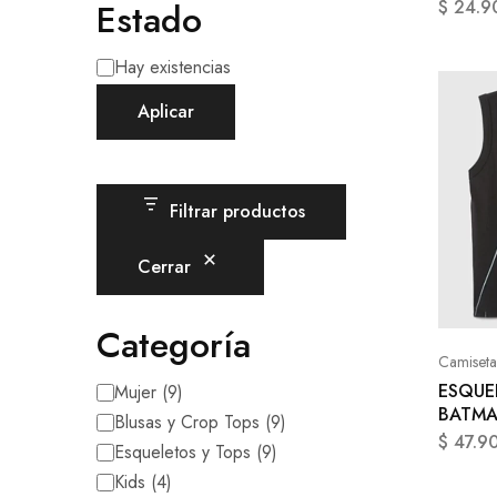
Estado
$
24.9
Hay existencias
Aplicar
Filtrar productos
Cerrar
Categoría
Camiseta
ESQUE
Mujer
(
9
)
BATM
Blusas y Crop Tops
(
9
)
$
47.9
Esqueletos y Tops
(
9
)
Kids
(
4
)