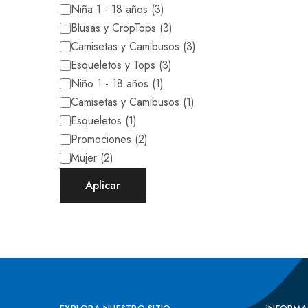
Niña 1 - 18 años
(
3
)
Blusas y CropTops
(
3
)
Camisetas y Camibusos
(
3
)
Esqueletos y Tops
(
3
)
Niño 1 - 18 años
(
1
)
Camisetas y Camibusos
(
1
)
Esqueletos
(
1
)
Promociones
(
2
)
Mujer
(
2
)
Aplicar