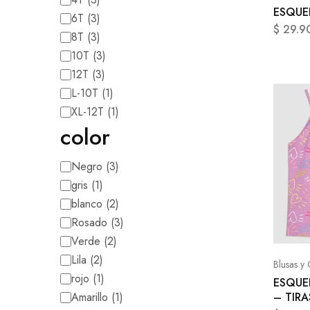
ESQUE
6T
(
3
)
$
29.9
8T
(
3
)
10T
(
3
)
12T
(
3
)
L-10T
(
1
)
XL-12T
(
1
)
color
Negro
(
3
)
gris
(
1
)
blanco
(
2
)
Rosado
(
3
)
Verde
(
2
)
Lila
(
2
)
Blusas y
rojo
(
1
)
ESQUE
Amarillo
(
1
)
– TIRA