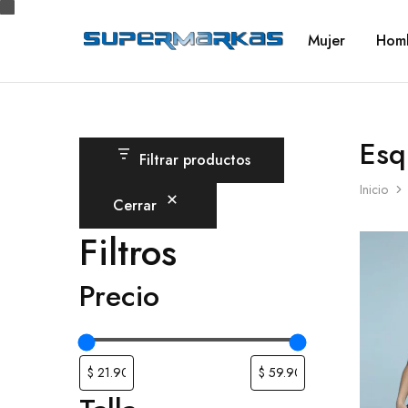
Mujer
Hom
SuperMarkas
Ropa
Importada
con
Envío
gratis*
Esq
Filtrar productos
Inicio
Cerrar
Filtros
Precio