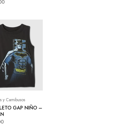
00
s y Camibusos
LETO GAP NIÑO –
AN
00