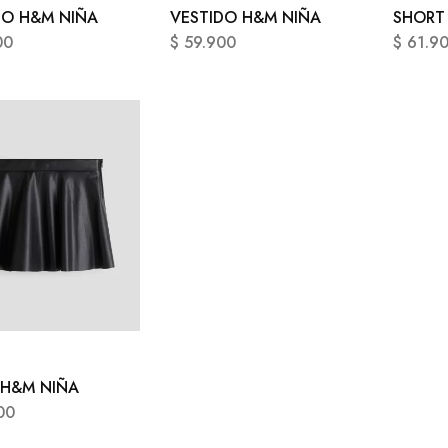
DO H&M NIÑA
VESTIDO H&M NIÑA
SHORT
00
$
59.900
$
61.9
 H&M NIÑA
00