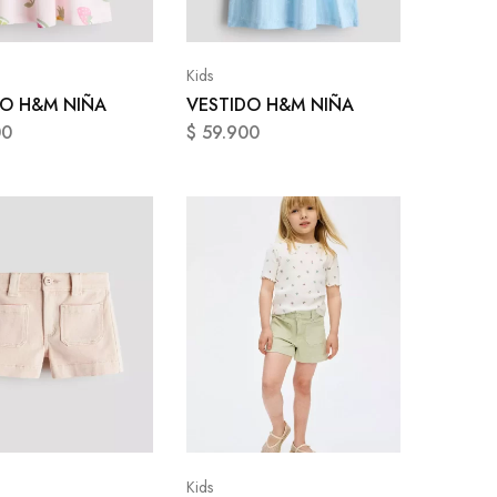
Kids
DO H&M NIÑA
VESTIDO H&M NIÑA
00
$
59.900
Kids