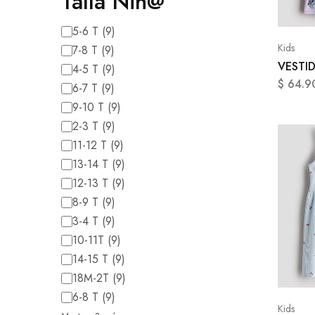
Talla Niñ@
5-6 T
(
9
)
Kids
7-8 T
(
9
)
VESTI
4-5 T
(
9
)
$
64.9
6-7 T
(
9
)
9-10 T
(
9
)
2-3 T
(
9
)
11-12 T
(
9
)
13-14 T
(
9
)
12-13 T
(
9
)
8-9 T
(
9
)
3-4 T
(
9
)
10-11T
(
9
)
14-15 T
(
9
)
18M-2T
(
9
)
6-8 T
(
9
)
Kids