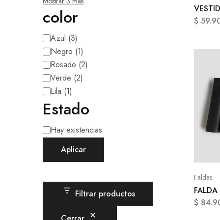
Mostrar 3 más
VESTI
color
$
59.9
Azul
(
3
)
Negro
(
1
)
Rosado
(
2
)
Verde
(
2
)
Lila
(
1
)
Estado
Hay existencias
Aplicar
Faldas
FALDA
Filtrar productos
$
84.9
Cerrar