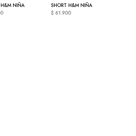
 H&M NIÑA
SHORT H&M NIÑA
00
$
61.900