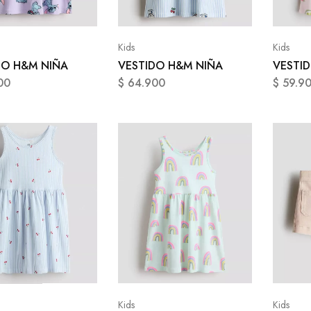
Kids
Kids
DO H&M NIÑA
VESTIDO H&M NIÑA
VESTI
00
$
64.900
$
59.9
Kids
Kids