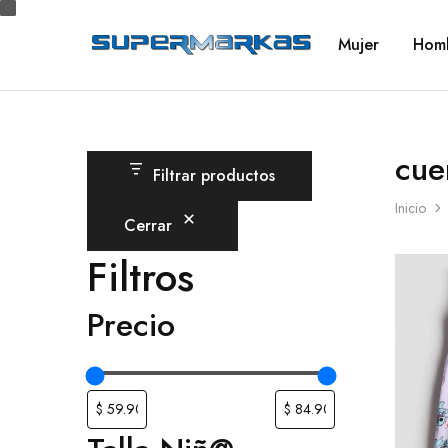
Mujer
Hom
SuperMarkas
Ropa
Importada
con
Envío
gratis*
cue
Filtrar productos
Inicio
Cerrar
Filtros
Precio