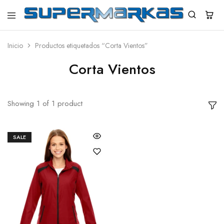
SuperMarkas
Ropa
Importada
con
Inicio
Productos etiquetados “Corta Vientos”
Envío
gratis*
Corta Vientos
Showing
1
of
1
product
SALE