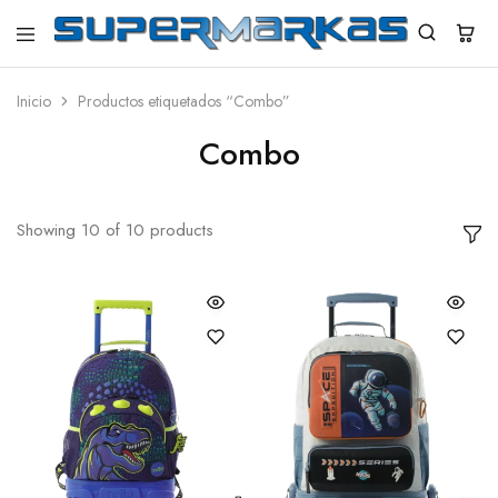
SuperMarkas
Ropa
Importada
con
Inicio
Productos etiquetados “Combo”
Envío
gratis*
Combo
Showing
10
of
10
products