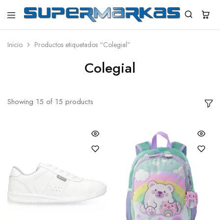
SuperMarkas
Ropa
Importada
con
Inicio
Productos etiquetados “Colegial”
Envío
gratis*
Colegial
Showing
15
of
15
products