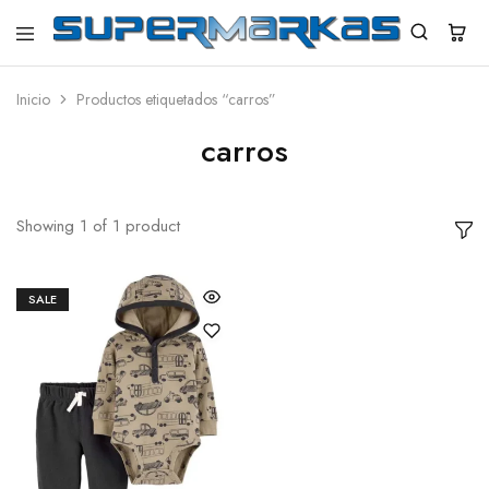
SuperMarkas
Ropa
Importada
con
Inicio
Productos etiquetados “carros”
Envío
gratis*
carros
Showing
1
of
1
product
SALE