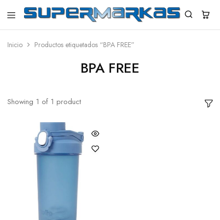
SuperMarkas
Ropa
Importada
con
Inicio
Productos etiquetados “BPA FREE”
Envío
gratis*
BPA FREE
Showing
1
of
1
product