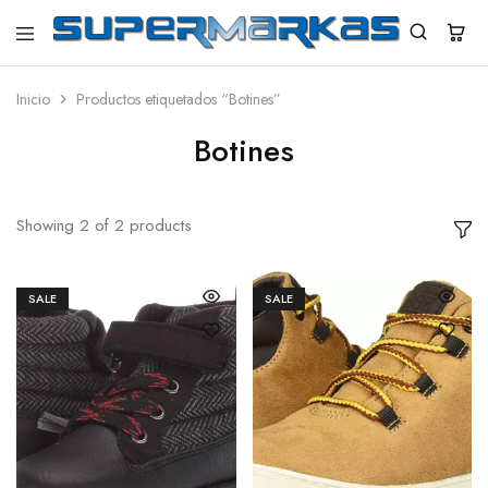
SuperMarkas
Ropa
Importada
con
Inicio
Productos etiquetados “Botines”
Envío
gratis*
Botines
Showing
2
of
2
products
SALE
SALE