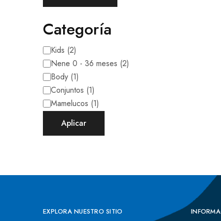
Categoría
Kids
(
2
)
Nene 0 - 36 meses
(
2
)
Body
(
1
)
Conjuntos
(
1
)
Mamelucos
(
1
)
Aplicar
EXPLORA NUESTRO SITIO
INFORMA