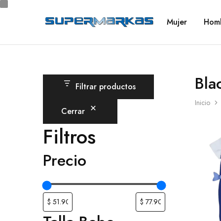
Mujer
Hom
SuperMarkas
Ropa
Importada
con
Envío
gratis*
Bla
Filtrar productos
Inicio
Cerrar
Filtros
Precio