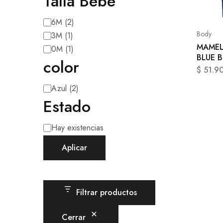
Talla Bebe
6M
(
2
)
Body
3M
(
1
)
MAMEL
0M
(
1
)
BLUE 
color
$
51.9
Azul
(
2
)
Estado
Hay existencias
Aplicar
Filtrar productos
Cerrar