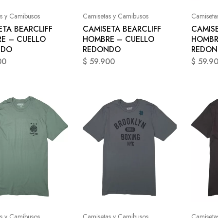
s y Camibusos
Camisetas y Camibusos
Camiseta
ETA BEARCLIFF
CAMISETA BEARCLIFF
CAMISE
E – CUELLO
HOMBRE – CUELLO
HOMBR
NDO
REDONDO
REDO
00
$
59.900
$
59.9
s y Camibusos
Camisetas y Camibusos
Camiseta