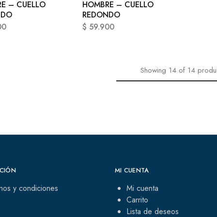
E – CUELLO
HOMBRE – CUELLO
NDO
REDONDO
00
$
59.900
Showing
14
of
14
produ
CIÓN
MI CUENTA
nos y condiciones
Mi cuenta
Carrito
Lista de deseos