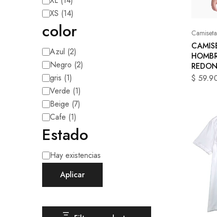
XL
(
14
)
XS
(
14
)
color
Camiseta
CAMIS
Azul
(
2
)
HOMBR
Negro
(
2
)
REDO
gris
(
1
)
$
59.9
Verde
(
1
)
Beige
(
7
)
Cafe
(
1
)
Estado
Hay existencias
Aplicar