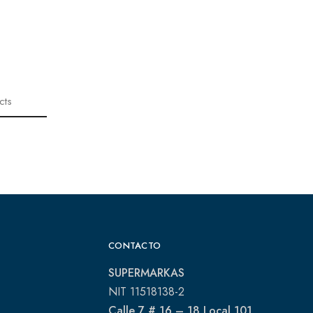
cts
CONTACTO
SUPERMARKAS
NIT 11518138-2
Calle 7 # 16 – 18 Local 101