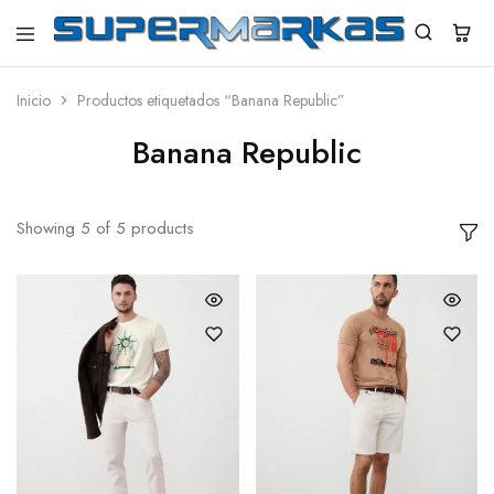
SuperMarkas
Ropa
Importada
con
Inicio
Productos etiquetados “Banana Republic”
Envío
gratis*
Banana Republic
Showing
5
of
5
products