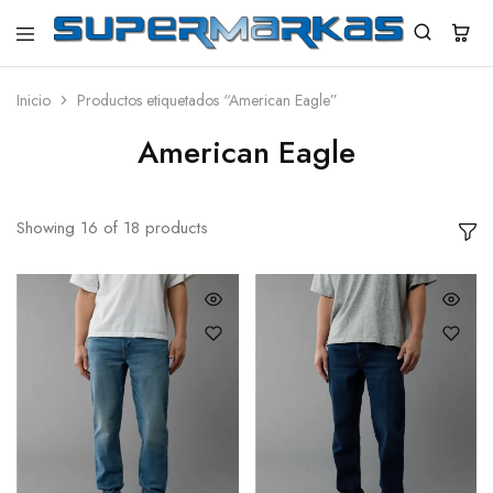
SuperMarkas
Ropa
Importada
con
Inicio
Productos etiquetados “American Eagle”
Envío
gratis*
American Eagle
Showing
16
of
18
products