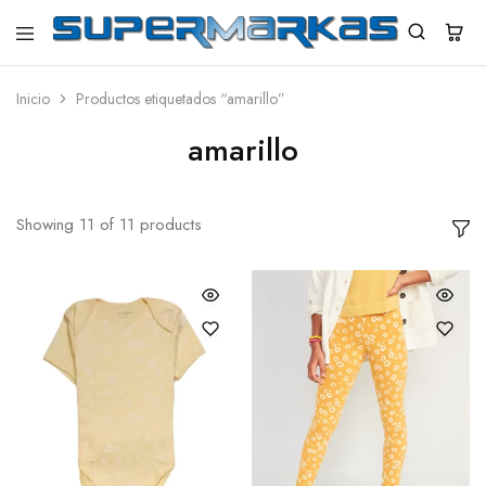
SuperMarkas
Ropa
Importada
con
Inicio
Productos etiquetados “amarillo”
Envío
gratis*
amarillo
Showing
11
of
11
products