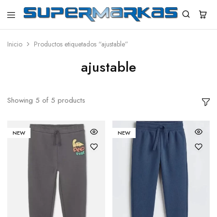
SuperMarkas
Ropa
Importada
con
Inicio
Productos etiquetados “ajustable”
Envío
gratis*
ajustable
Showing
5
of
5
products
NEW
NEW