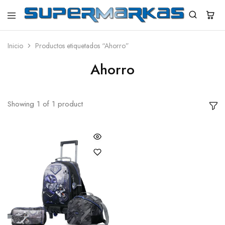
SuperMarkas
Ropa
Importada
con
Inicio
Productos etiquetados “Ahorro”
Envío
gratis*
Ahorro
Showing
1
of
1
product