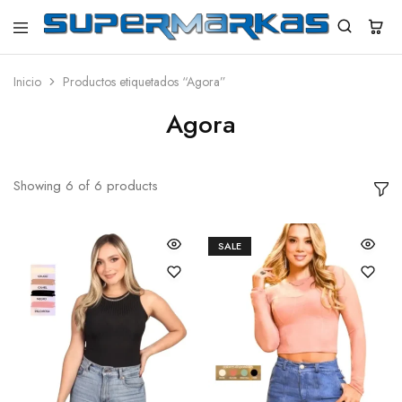
SuperMarkas
Ropa
Importada
con
Inicio
Productos etiquetados “Agora”
Envío
gratis*
Agora
Showing
6
of
6
products
SALE