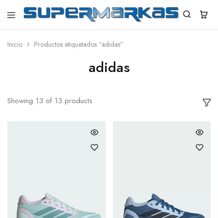
SuperMarkas
Ropa
Importada
con
Inicio
Productos etiquetados “adidas”
Envío
gratis*
adidas
Showing
13
of
13
products