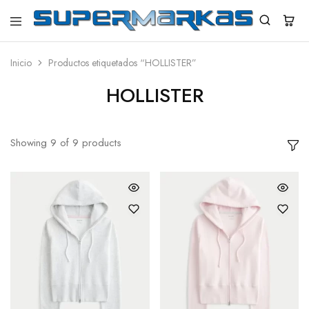
SuperMarkas
Ropa
Importada
con
Inicio
Productos etiquetados “HOLLISTER”
Envío
gratis*
HOLLISTER
Showing
9
of
9
products